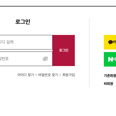
로그인
카
로그인
네
비
밀
번
아이디 찾기
비밀번호 찾기
회원가입
기존회
호
보
비회원
기