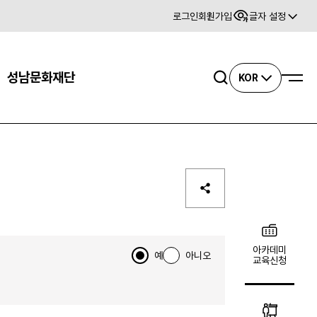
로그인
회원가입
글자 설정
사이트맵
성남문화재단
검색
KOR
아카데미
예
아니오
교육신청