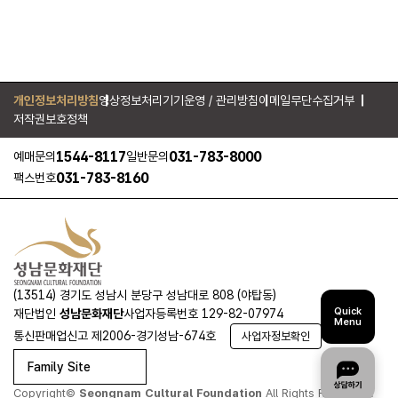
개인정보처리방침
영상정보처리기기운영 / 관리방침
이메일무단수집거부
저작권보호정책
1544-8117
031-783-8000
예매문의
일반문의
031-783-8160
팩스번호
(13514) 경기도 성남시 분당구 성남대로 808 (야탑동)
Quick
재단법인
성남문화재단
사업자등록번호 129-82-07974
Menu
통신판매업신고 제2006-경기성남-674호
사업자정보확인
Family Site
Copyright©
Seongnam Cultural Foundation
All Rights Reserved.