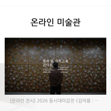
온라인 미술관
[온라인 전시] 2026 동시대미감전 <김덕용 : 빛과 결, 自生之美>