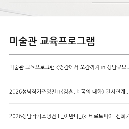
미술관 교육프로그램
미술관 교육프로그램 <영감에서 오감까지 in 성남큐브.
2026성남작가조명전Ⅱ《김홍년: 꿈의 대화》 전시연계..
2026성남작가조명전Ⅰ_이만나_《헤테로토피아: 신화가