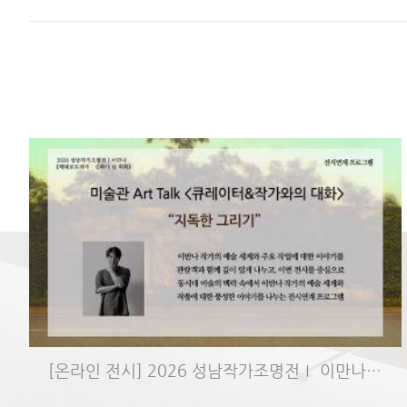
[온라인 전시] 2026 성남작가조명전Ⅰ 이만나 《헤테로토피아: 신화..