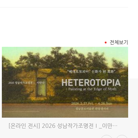
전체보기
[온라인 전시] 2026 성남작가조명전Ⅰ_이만나 《헤테로토피아: 신..