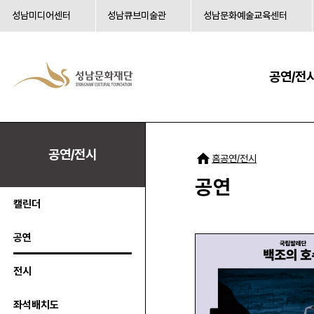
성남미디어센터
성남큐브미술관
성남문화예술교육센터
공연/전
공연/전시
공연/전시
홈
공연
캘린더
공연
전시
좌석배치도