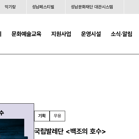
악기랑
성남페스티벌
성남문화재단 대관시스템
시
문화예술교육
지원사업
운영시설
소식·알림
기획
무용
국립발레단 <백조의 호수>