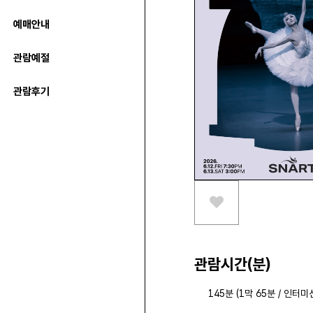
예매안내
관람예절
관람후기
스크랩하기
관람시간(분)
145분 (1막 65분 / 인터미션