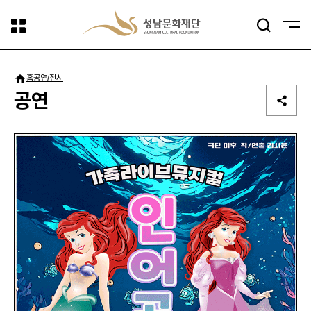
사이트맵
검색
패밀리사이트
홈
공연/전시
공연