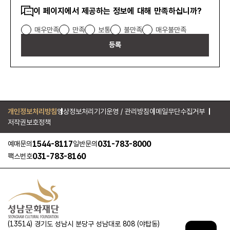
랩
콘텐츠
이 페이지에서 제공하는 정보에 대해 만족하십니까?
하
만족도
기
매우만족
만족
보통
불만족
매우불만족
조사
등록
개인정보처리방침
영상정보처리기기운영 / 관리방침
이메일무단수집거부
저작권보호정책
1544-8117
031-783-8000
예매문의
일반문의
031-783-8160
팩스번호
(13514) 경기도 성남시 분당구 성남대로 808 (야탑동)