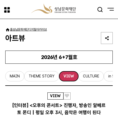
사이트맵
검색
패밀리사이트
홈
성남문화재단
디지털아카이브
아트뷰
2026년 6+7월호
MAIN
THEME STORY
VIEW
CULTURE
in S
VIEW
스
크
[인터뷰] <오후의 콘서트> 진행자, 방송인 알베르
랩
토 몬디 | 평일 오후 3시, 음악은 여행이 된다
하