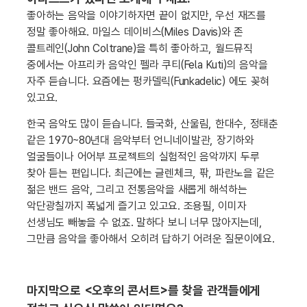
좋아하는 음악을 이야기하자면 끝이 없지만, 우선 재즈를
정말 좋아해요. 마일스 데이비스(Miles Davis)와 존
콜트레인(John Coltrane)을 특히 좋아하고, 월드뮤직
중에서는 아프리카 음악인 펠라 쿠티(Fela Kuti)의 음악을
자주 듣습니다. 요즘에는 펑카델릭(Funkadelic) 에도 꽂혀
있고요.
한국 음악도 많이 듣습니다. 들국화, 산울림, 한대수, 정태춘
같은 1970~80년대 음악부터 언니네이발관, 장기하와
얼굴들이나 어어부 프로젝트의 실험적인 음악까지 두루
찾아 듣는 편입니다. 최근에는 글렌체크, 팎, 파란노을 같은
젊은 밴드 음악, 그리고 전통음악을 새롭게 해석하는
악단광칠까지 폭넓게 즐기고 있고요. 조용필, 이미자
선생님도 빼놓을 수 없죠. 말하다 보니 너무 많아지는데,
그만큼 음악을 좋아해서 오히려 답하기 어려운 질문이에요.
마지막으로 <오후의 콘서트>를 찾을 관객들에게