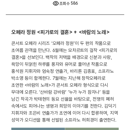
기
586
조회수
오페라 정원 <피가로의 결혼> + <바람의 노래>
콘서트 오페라 시리즈 ‘오페라 정원’이 두 편의 작품으로
초여름 관객을 만난다. 6월에는 모차르트의 걸작 <피가로의
결혼>을 선보인다. 백작의 저택을 배경으로 신분과 사랑,
욕망이 뒤얽힌 하루를 풍자와 유머로 풀어낸 작품으로
홍석원 지휘자와 엄숙정 연출가, 바리톤 김종표, 소프라노
박소영 등이 함께한다. 7월에는 지난해 창작오페라로
초연한 <바람의 노래>가 콘서트 오페라 형식으로 다시
무대에 오른다. ‘산바람 강바람’ ‘누가 누가 잠자나’ 등을
남긴 작곡가 박태현의 동요 선율을 바탕으로, 전쟁의 폐허
속에서도 피어나는 생명과 희망의 이야기를 전한다. 김덕기
지휘자와 조은비 연출가가 초연에 이어 다시 합류하며, 지역
성악가 오디션을 통해 선발된 소프라노 허희경이 출연한다.