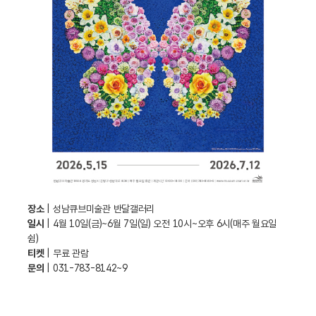
장소
| 성남큐브미술관 반달갤러리
일시
| 4월 10일(금)~6월 7일(일) 오전 10시~오후 6시(매주 월요일
쉼)
티켓
| 무료 관람
문의
| 031-783-8142~9