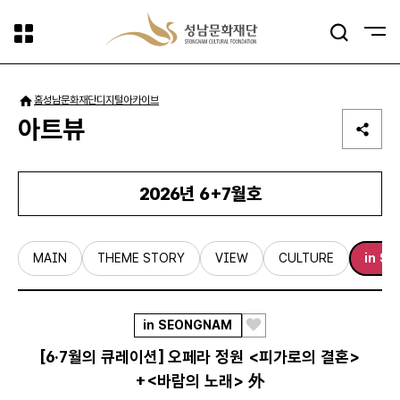
사이트맵
검색
패밀리사이트
홈
성남문화재단
디지털아카이브
아트뷰
2026년 6+7월호
MAIN
THEME STORY
VIEW
CULTURE
in S
in SEONGNAM
스
크
[6·7월의 큐레이션] 오페라 정원 <피가로의 결혼>
랩
+<바람의 노래> 外
하