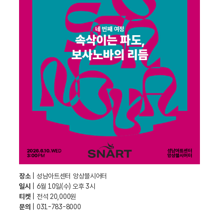
장소
| 성남아트센터 앙상블시어터
일시
| 6월 10일(수) 오후 3시
티켓
| 전석 20,000원
문의
| 031-783-8000