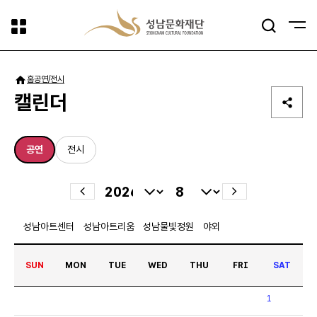
사이트맵
검색
패밀리사이트
홈
공연/전시
캘린더
공연
전시
이전달
다음달
성남아트센터
성남아트리움
성남물빛정원
야외
SUN
MON
TUE
WED
THU
FRI
SAT
1
상세보