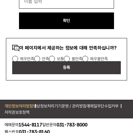
확인
콘텐츠
이 페이지에서 제공하는 정보에 대해 만족하십니까?
만족도
매우만족
만족
보통
불만족
매우불만족
조사
등록
개인정보처리방침
영상정보처리기기운영 / 관리방침
이메일무단수집거부
저작권보호정책
1544-8117
031-783-8000
예매문의
일반문의
031-783-8160
팩스번호