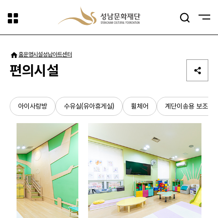
사이트맵
검색
패밀리사이트
홈
운영시설
성남아트센터
편의시설
아이사랑방
수유실(유아휴게실)
휠체어
계단이송용 보조도