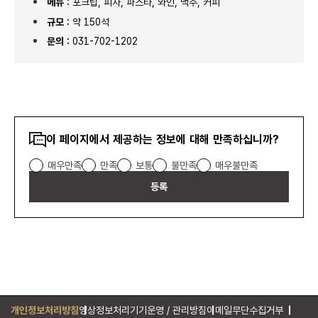
메뉴 :
포크립, 피자, 파스타, 와인, 맥주, 커피
규모 :
약 150석
문의 :
031-702-1202
콘텐츠
이 페이지에서 제공하는 정보에 대해 만족하십니까?
만족도
매우만족
만족
보통
불만족
매우불만족
조사
등록
개인정보처리방침
영상정보처리기기운영 / 관리방침
이메일무단수집거부