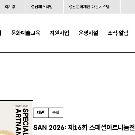
악기랑
성남페스티벌
성남문화재단 대관시스템
시
문화예술교육
지원사업
운영시설
소식·알림
대관
종합
SAN 2026: 제16회 스페셜아트나눔전