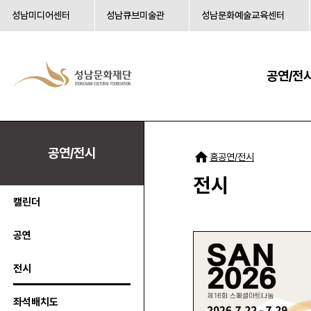
성남미디어센터
성남큐브미술관
성남문화예술교육센터
공연/전
공연/전시
공연/전시
홈
전시
캘린더
공연
전시
좌석배치도