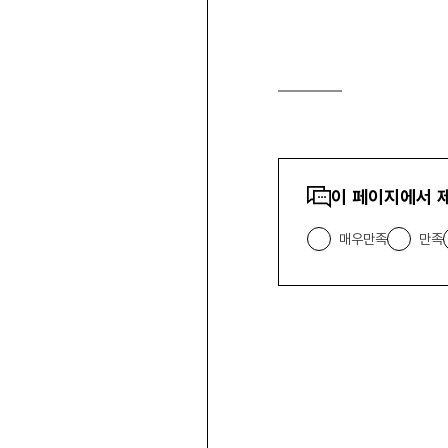
스
크
랩
하
기
콘텐츠
이 페이지에서 
만족도
조사
매우만족
만족