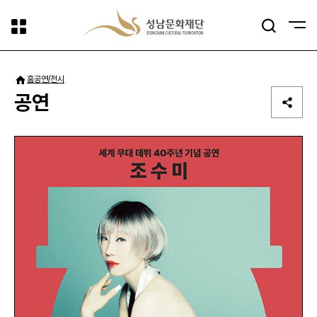
사이트맵
검색
패밀리사이트
홈
공연/전시
공연