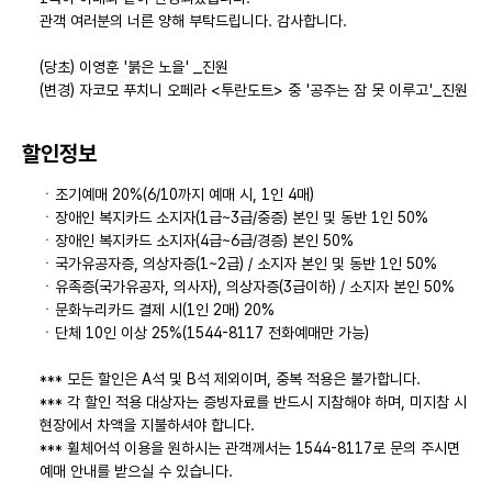
관객 여러분의 너른 양해 부탁드립니다. 감사합니다.
(당초) 이영훈 '붉은 노을' _진원
(변경) 자코모 푸치니 오페라 <투란도트> 중 '공주는 잠 못 이루고'_진원
할인정보
ㆍ조기예매 20%(6/10까지 예매 시, 1인 4매)
ㆍ장애인 복지카드 소지자(1급~3급/중증) 본인 및 동반 1인 50%
ㆍ장애인 복지카드 소지자(4급~6급/경증) 본인 50%
ㆍ국가유공자증, 의상자증(1~2급) / 소지자 본인 및 동반 1인 50%
ㆍ유족증(국가유공자, 의사자), 의상자증(3급이하) / 소지자 본인 50%
ㆍ문화누리카드 결제 시(1인 2매) 20%
ㆍ단체 10인 이상 25%(1544-8117 전화예매만 가능)
*** 모든 할인은 A석 및 B석 제외이며, 중복 적용은 불가합니다.
*** 각 할인 적용 대상자는 증빙자료를 반드시 지참해야 하며, 미지참 시
현장에서 차액을 지불하셔야 합니다.
*** 휠체어석 이용을 원하시는 관객께서는 1544-8117로 문의 주시면
예매 안내를 받으실 수 있습니다.