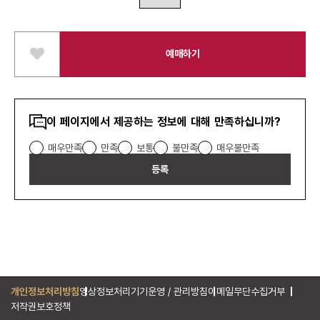
예매하기
스
크
랩
하
콘텐츠
기
이 페이지에서 제공하는 정보에 대해 만족하십니까?
만족도
매우만족
만족
보통
불만족
매우불만족
조사
등록
개인정보처리방침
영상정보처리기기운영 / 관리방침
이메일무단수집거부
저작권보호정책