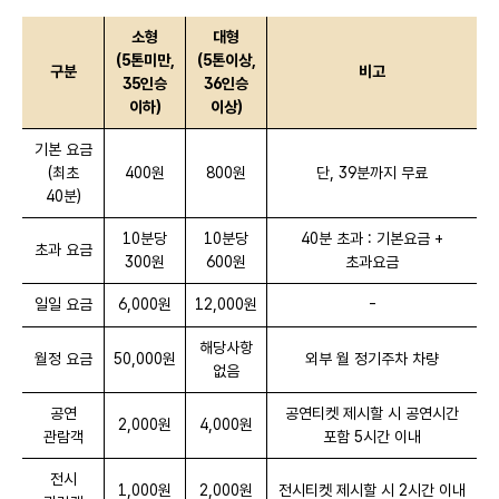
소형
대형
(5톤미만,
(5톤이상,
구분
비고
35인승
36인승
이하)
이상)
기본 요금
(최초
400원
800원
단, 39분까지 무료
40분)
10분당
10분당
40분 초과 : 기본요금 +
초과 요금
300원
600원
초과요금
일일 요금
6,000원
12,000원
-
해당사항
월정 요금
50,000원
외부 월 정기주차 차량
없음
공연
공연티켓 제시할 시 공연시간
2,000원
4,000원
관람객
포함 5시간 이내
전시
1,000원
2,000원
전시티켓 제시할 시 2시간 이내