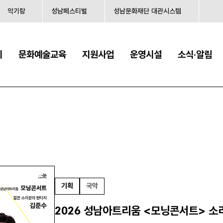
악기랑
성남페스티벌
성남문화재단 대관시스템
시
문화예술교육
지원사업
운영시설
소식·알림
기획
국악
2026 성남아트리움 <모닝콘서트> 소