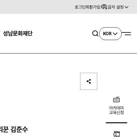
로그인
회원가입
글자 설정
사이트맵
성남문화재단
검색
KOR
아카데미
교육신청
리꾼 김준수