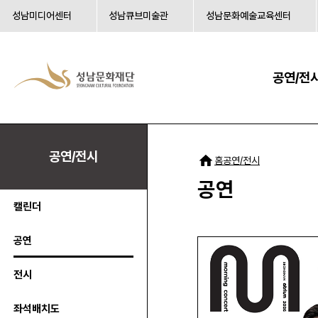
성남미디어센터
성남큐브미술관
성남문화예술교육센터
공연/전
공연/전시
공연/전시
홈
공연
캘린더
공연
전시
좌석배치도