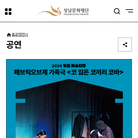
사이트맵
검색
패밀리사이트
홈
공연/전시
공연