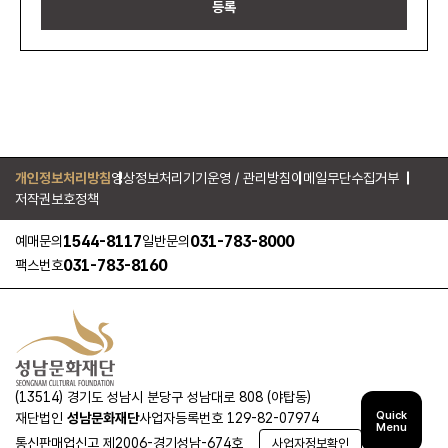
등록
개인정보처리방침
영상정보처리기기운영 / 관리방침
이메일무단수집거부
저작권보호정책
1544-8117
031-783-8000
예매문의
일반문의
031-783-8160
팩스번호
(13514) 경기도 성남시 분당구 성남대로 808 (야탑동)
Quick
재단법인
성남문화재단
사업자등록번호 129-82-07974
Menu
통신판매업신고 제2006-경기성남-674호
사업자정보확인