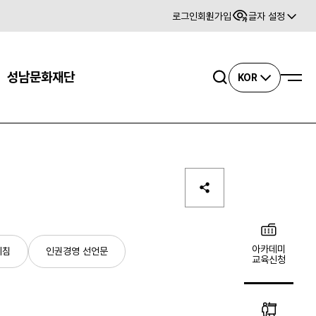
로그인
회원가입
글자 설정
사이트맵
성남문화재단
검색
KOR
아카데미
지침
인권경영 선언문
교육신청