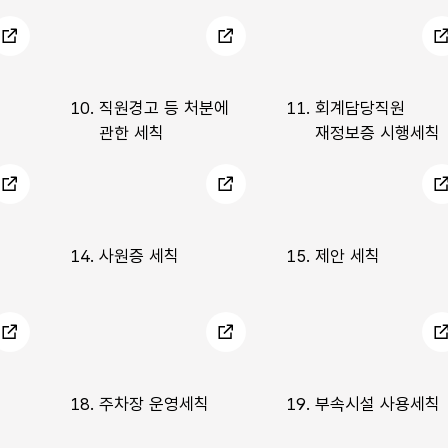
10.
직원경고 등 처분에
11.
회계담당직원
관한 세칙
재정보증 시행세칙
14.
사원증 세칙
15.
제안 세칙
18.
주차장 운영세칙
19.
부속시설 사용세칙