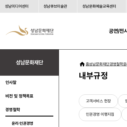
성남미디어센터
성남큐브미술관
성남문화예술교육센터
공연/전
성남문화재단
성남문화재단
경영철학
윤
홈
내부규정
인사말
비전 및 정책목표
고객서비스 헌장
경영철학
인권경영 이행지침
윤리·인권경영