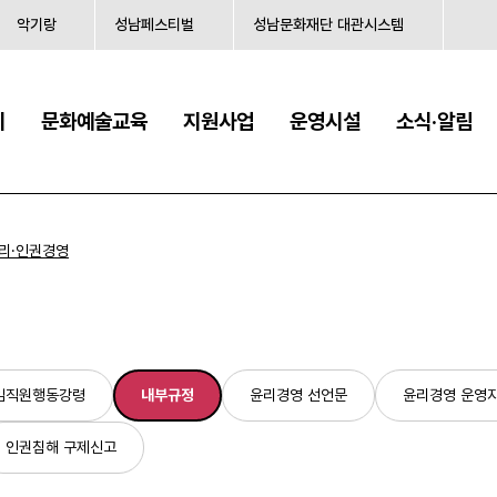
악기랑
성남페스티벌
성남문화재단 대관시스템
시
문화예술교육
지원사업
운영시설
소식·알림
리·인권경영
임직원행동강령
내부규정
윤리경영 선언문
윤리경영 운영
인권침해 구제신고