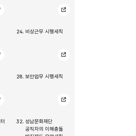
24.
비상근무 시행세칙
28.
보안업무 시행세칙
센터
32.
성남문화재단
공직자의 이해충돌